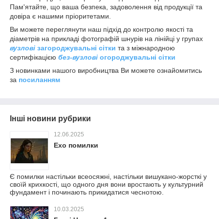
Пам'ятайте, що ваша безпека, задоволення від продукції та
довіра є нашими пріоритетами.
Ви можете переглянути наш підхід до контролю якості та
діаметрів на прикладі фотографій шнурів на лінійці у групах
вузлові
загороджувальні сітки
та з міжнародною
сертифікацією
без-вузлові
огороджувальні сітки
З новинками нашого виробництва Ви можете ознайомитись
за
посиланням
Інші новини рубрики
12.06.2025
Ехо помилки
Є помилки настільки всеосяжні, настільки вишукано-жорсткі у
своїй крихкості, що одного дня вони вростають у культурний
фундамент і починають прикидатися чеснотою.
10.03.2025