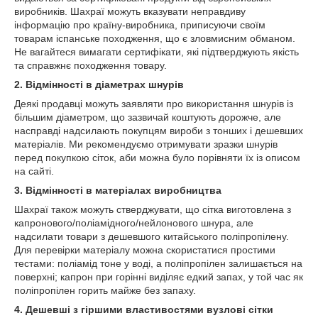
виробників. Шахраї можуть вказувати неправдиву
інформацію про країну-виробника, приписуючи своїм
товарам іспанське походження, що є зловмисним обманом.
Не вагайтеся вимагати сертифікати, які підтверджують якість
та справжнє походження товару.
2. Відмінності в діаметрах шнурів
Деякі продавці можуть заявляти про використання шнурів із
більшим діаметром, що зазвичай коштують дорожче, але
насправді надсилають покупцям вироби з тонших і дешевших
матеріалів. Ми рекомендуємо отримувати зразки шнурів
перед покупкою сіток, аби можна було порівняти їх із описом
на сайті.
3. Відмінності в матеріалах виробництва
Шахраї також можуть стверджувати, що сітка виготовлена з
капронового/поліамідного/нейлонового шнура, але
надсилати товари з дешевшого китайського поліпропілену.
Для перевірки матеріалу можна скористатися простими
тестами: поліамід тоне у воді, а поліпропілен залишається на
поверхні; капрон при горінні виділяє едкий запах, у той час як
поліпропілен горить майже без запаху.
4. Дешевші з гіршими властивостями вузлові сітки