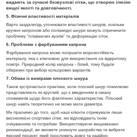
видають за сучасні безвузлові сітки, що створює ілюзію
вищої якості та довговічності.
5. Фізичні властивості матеріалів
Варто заздалегідь уточнювати властивості шнурів, оскільки
кручені капронові або поліамідні шнури можуть спричинити
проблему "плаваючих вузлів" та деформацію сіток.
6. Проблеми з фарбуванням капрона
Фарбування капрона може погіршити морозостійкість
матеріалу, яка є ключовою для використання на відкритому
повітрі. Природний колір капрона - білий, тому будьте
обережні при виборі кольорових варіантів.
7. Обман із вимірами плоского шнура
Також зустрічається практика, коли плоский шнур помилково
представляють як круглий, що є введенням в оману
споживачів щодо його фактичних характеристик. Плоский
шнур навіть теоретично не може мати діаметра.
Ми прагнемо до того, щоб наші клієнти отримували лише
високоякісні спортивні сітки, які відповідають їхнім
очікуванням та потребам. Використовуючи вищевказані
рекомендації, ви зможете уникнути шахрайства та вибрати
якісний продукт, який прослужить довго та надійно.