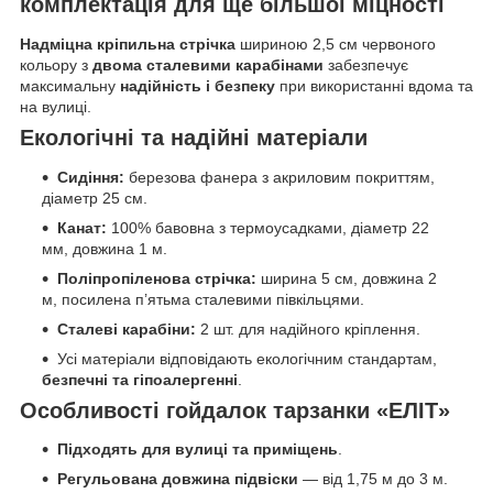
комплектація для ще більшої міцності
Надміцна кріпильна стрічка
шириною 2,5 см червоного
кольору з
двома сталевими карабінами
забезпечує
максимальну
надійність і безпеку
при використанні вдома та
на вулиці.
Екологічні та надійні матеріали
Сидіння:
березова фанера з акриловим покриттям,
діаметр 25 см.
Канат:
100% бавовна з термоусадками, діаметр 22
мм, довжина 1 м.
Поліпропіленова стрічка:
ширина 5 см, довжина 2
м, посилена п’ятьма сталевими півкільцями.
Сталеві карабіни:
2 шт. для надійного кріплення.
Усі матеріали відповідають екологічним стандартам,
безпечні та гіпоалергенні
.
Особливості гойдалок тарзанки «ЕЛІТ»
Підходять для вулиці та приміщень
.
Регульована довжина підвіски
— від 1,75 м до 3 м.