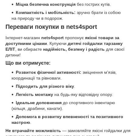
Міцна безпечна конструкція
без гострих кутів.
Компактність і мобільність:
зручно брати із собою
на природу чи в подорож.
Переваги покупки в nets4sport
Інтернет-магазин
nets4sport
пропонує
якісні товари за
доступними цінами
. Купуючи
дитячі гойдалки тарзанку
ЕЛІТ
, ви обираєте
надійність, безпеку і радість
для своєї
дитини!
Що ви отримуєте:
Розвиток фізичної активності:
зміцнення м'язів,
координації та рівноваги.
Підходить для різного віку
.
Легкість монтажу
на будь-яку відповідну опору.
Ідеальне доповнення
до спортивного інвентарю
(кільця, драбини, канати).
Допомога в розвитку впевненості та позитивного
настрою
.
Не втрачайте можливість
— замовляйте якісні гойдалки для