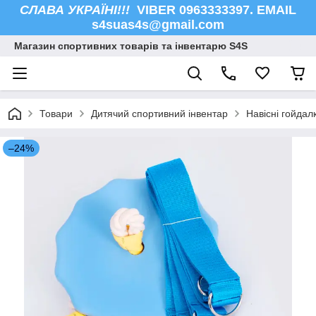
СЛАВА УКРАЇНІ!!!
VIBER 0963333397. EMAIL
s4suas4s@gmail.com
Магазин спортивних товарів та інвентарю S4S
Товари
Дитячий спортивний інвентар
Навісні гойдал
–24%