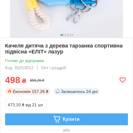
Качеля дитяча з дерева тарзанка спортивна
підвісна «ЕЛІТ» лазур
Готово до відправки
Код: 91013012
Опт і роздріб
498
₴
655,26 ₴
Економія
157.26 ₴
Залишилось
24 дні
473,10 ₴
від 21 шт.
Купити
або