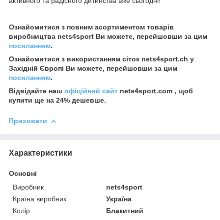
активного та радісного дитинства вже сьогодні!
Ознайомитися з повним асортиментом товарів
виробництва nets4sport Ви можете, перейшовши за цим
посиланням
.
Ознайомитися з використанням сіток nets4sport.ch у
Західній Європі Ви можете, перейшовши за цим
посиланням
.
Відвідайте наш
офіційний сайт
nets4sport.com , щоб
купити ще на 24% дешевше.
Приховати
Характеристики
Основні
Виробник
nets4sport
Країна виробник
Україна
Колір
Блакитний