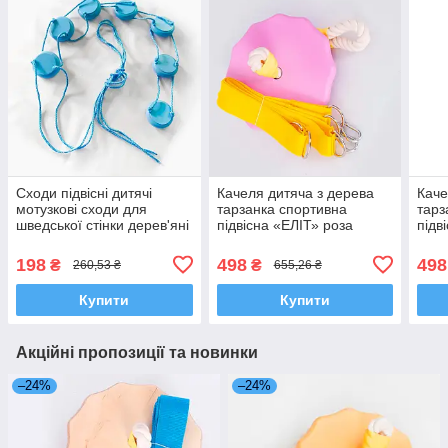
Сходи підвісні дитячі
Качеля дитяча з дерева
Каче
мотузкові сходи для
тарзанка спортивна
тарз
шведської стінки дерев'яні
підвісна «ЕЛІТ» роза
підв
«СЛІДИ», лазур
198
498
498
₴
₴
260,53 ₴
655,26 ₴
Купити
Купити
Акційні пропозиції та новинки
–24%
–24%