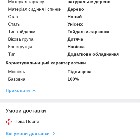
Матеріал каркасу
натуральне дерево
Матеріал сидіння і спинки
Дерево
Стан
Новий
Стать
Унісекс
Тип гойдалки
Гойдалки-тарзанка
Вікова група
Дитяча
Конструкція
Навісна
Тип
Додаткове обладнання
Користувальницькі характеристики
Міцність
Підвищена
Бавовна
100%
Приховати
Умови доставки
Нова Пошта
Всі умови доставки