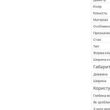
Колір
Кількість
Матеріал
Особливос
Призначе
Стан
Тип
Форма ком
Ширина ко
Габарит
Довжина
Ширина
Корист
Глибина в
Як зробле
З чого зр