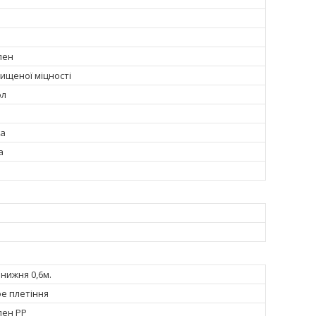
лен
ищеної міцності
ол
ка
а
 нижня 0,6м.
е плетіння
лен PP