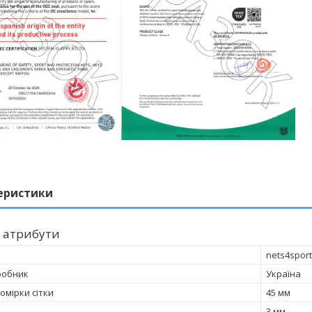
еристики
 атрибути
nets4sport
робник
Україна
омірки сітки
45 мм
3 мм