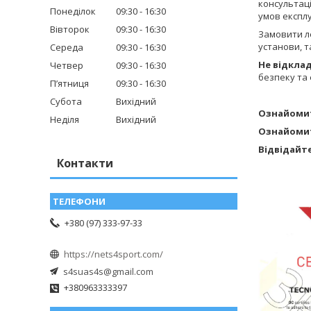
консультаці
Понеділок
09:30
16:30
умов експлу
Вівторок
09:30
16:30
Замовити ле
установи, т
Середа
09:30
16:30
Не відкла
Четвер
09:30
16:30
безпеку та 
Пʼятниця
09:30
16:30
Субота
Вихідний
Ознайомит
Неділя
Вихідний
Ознайомит
Відвідайт
Контакти
+380 (97) 333-97-33
https://nets4sport.com/
s4suas4s@gmail.com
+380963333397