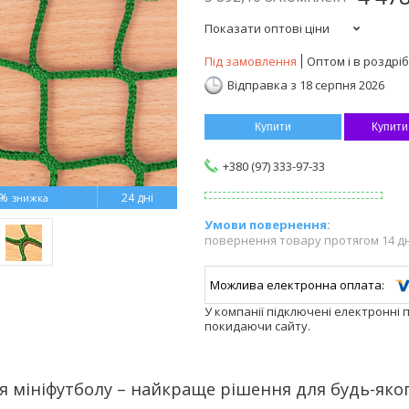
Показати оптові ціни
Під замовлення
Оптом і в роздріб
Відправка з 18 серпня 2026
Купити
Купити
+380 (97) 333-97-33
4%
24 дні
повернення товару протягом 14 д
У компанії підключені електронні 
покидаючи сайту.
ля мініфутболу – найкраще рішення для будь-як