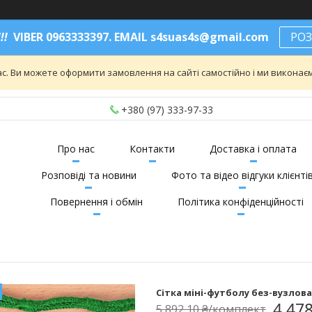
!!
VIBER 0963333397. EMAIL s4suas4s@gmail.com
РОЗ
ас. Ви можете оформити замовлення на сайті самостійно і ми викона
+380 (97) 333-97-33
Про нас
Контакти
Доставка і оплата
Розповіді та новини
Фото та відео відгуки клієнті
Повернення і обмін
Політика конфіденційності
Сітка міні-футболу без-вузлова,
4 47
5 892,10 ₴/комплект