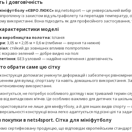
ть і довговічність
 мініфутболу «ЄВРО ЛЮКС»
від nets4sport — це універсальний вибір
іпропілену із захистом від ультрафіолету та перепадів температур, с
му використанні. Вона підходить як для професійного застосування, т
 характеристики моделі
а виробництва полотна:
Іспанія
ри:
3,05 м × 2,05 м × 0,6 м (глибини — верхня та нижня)
іал:
стійкий до зовнішніх впливів поліпропілен
:
яскраво-зелений — добре видно на полі
летіння:
БЕЗ-узловий — надійне натягнення і довговічність
то обрати саме цю сітку
конструкція допомагає уникнути деформацій і забезпечує рівномірни
енням для вулиці, спортзалу та навіть домашнього використання. За
інтенсивному використанні.
 монтується, не потребує особливого догляду і має тривалий термін сл
чів від випадкових м’ячів. Це особливо важливо для дитячих та шкільн
користовувати не лише для мініфутболу, а й для інших видів спорту — 
версальності конструкції вона легко адаптується під різні цілі та задач
 покупки в nets4sport. Сітка для мініфутболу
ємо сертифіковану продукцію, що відповідає європейським стандарта