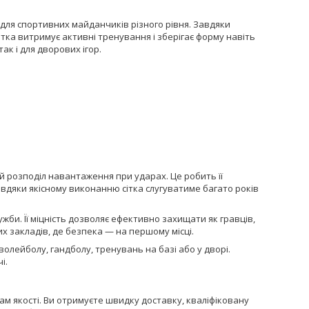
 для спортивних майданчиків різного рівня. Завдяки
ітка витримує активні тренування і зберігає форму навіть
ак і для дворових ігор.
й розподіл навантаження при ударах. Це робить її
вдяки якісному виконанню сітка слугуватиме багато років
ужби. Її міцність дозволяє ефективно захищати як гравців,
их закладів, де безпека — на першому місці.
волейболу, гандболу, тренувань на базі або у дворі.
і.
м якості. Ви отримуєте швидку доставку, кваліфіковану