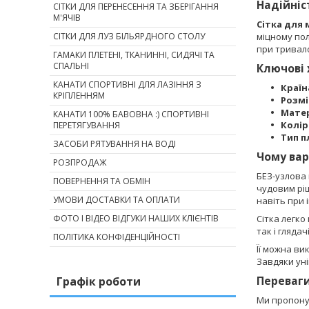
Надійніс
СІТКИ ДЛЯ ПЕРЕНЕСЕННЯ ТА ЗБЕРІГАННЯ
М'ЯЧІВ
Сітка для
СІТКИ ДЛЯ ЛУЗ БІЛЬЯРДНОГО СТОЛУ
міцному пол
при тривало
ГАМАКИ ПЛЕТЕНІ, ТКАНИННІ, СИДЯЧІ ТА
СПАЛЬНІ
Ключові
КАНАТИ СПОРТИВНІ ДЛЯ ЛАЗІННЯ З
Країн
КРІПЛЕННЯМ
Розмі
Матер
КАНАТИ 100% БАВОВНА :) СПОРТИВНІ
Колір
ПЕРЕТЯГУВАННЯ
Тип п
ЗАСОБИ РЯТУВАННЯ НА ВОДІ
Чому вар
РОЗПРОДАЖ
БЕЗ-узлова 
ПОВЕРНЕННЯ ТА ОБМІН
чудовим ріш
УМОВИ ДОСТАВКИ ТА ОПЛАТИ
навіть при 
ФОТО І ВІДЕО ВІДГУКИ НАШИХ КЛІЄНТІВ
Сітка легко
так і гляда
ПОЛІТИКА КОНФІДЕНЦІЙНОСТІ
Її можна ви
Завдяки уні
Переваги
Графік роботи
Ми пропону