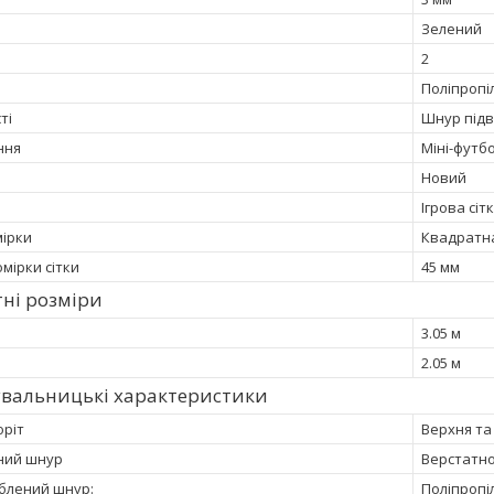
Зелений
2
Поліпропі
ті
Шнур підв
ння
Міні-футб
Новий
Ігрова сіт
ірки
Квадратн
мірки сітки
45 мм
ні розміри
3.05 м
2.05 м
увальницькі характеристики
оріт
Верхня та
ний шнур
Верстатно
облений шнур:
Поліпропі