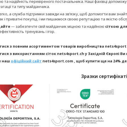
ю та надійність перевіреного постачальника. Наші фахівці допоможу
атації та типу майданчика.
гко, а служба підтримки завжди на зв’язку, щоб допомогти вам знай
ак і приватні покупці, і ми пишаємося своєю репутацією та якістю обс
дайте
— забезпечте свій майданчик міцною та надійною
сіткою дл
ефективність тренувань і ігор.
ися з повним асортиментом товарів виробництва nets4sport
ися з використанням сіток nets4sport.ch у Західній Європі В
е наш
офіційний сайт
nets4sport.com , щоб купити ще на 24% д
Зразки сертифікаті