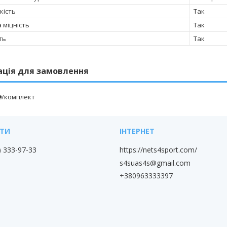
кість
Так
 міцність
Так
ть
Так
ація для замовлення
 ₴/комплект
) 333-97-33
https://nets4sport.com/
s4suas4s@gmail.com
+380963333397