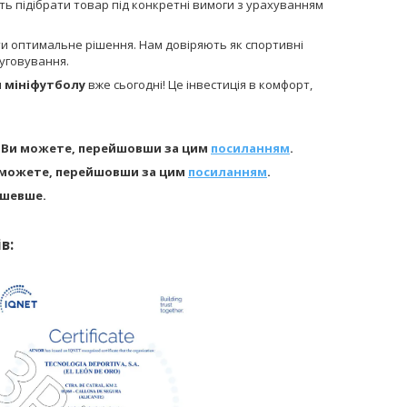
ть підібрати товар під конкретні вимоги з урахуванням
ти оптимальне рішення. Нам довіряють як спортивні
луговування.
я мініфутболу
вже сьогодні! Це інвестиція в комфорт,
 Ви можете, перейшовши за цим
посиланням
.
и можете, перейшовши за цим
посиланням
.
ешевше.
в: