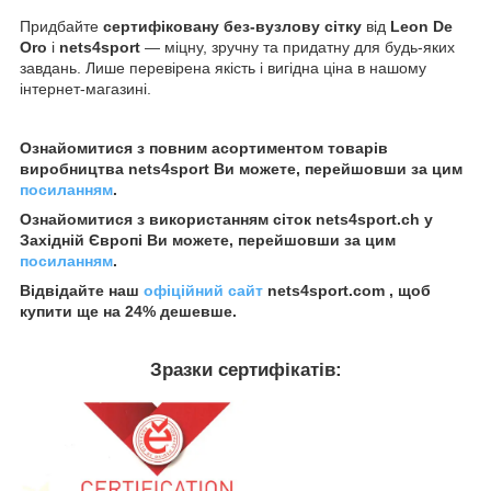
Придбайте
сертифіковану без-вузлову сітку
від
Leon De
Oro
і
nets4sport
— міцну, зручну та придатну для будь-яких
завдань. Лише перевірена якість і вигідна ціна в нашому
інтернет-магазині.
Ознайомитися з повним асортиментом товарів
виробництва nets4sport Ви можете, перейшовши за цим
посиланням
.
Ознайомитися з використанням сіток nets4sport.ch у
Західній Європі Ви можете, перейшовши за цим
посиланням
.
Відвідайте наш
офіційний сайт
nets4sport.com , щоб
купити ще на 24% дешевше.
Зразки сертифікатів: