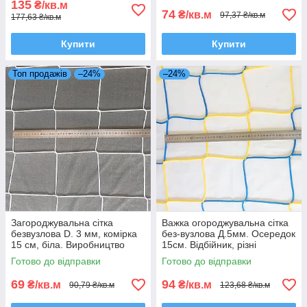
135
₴/кв.м
74
₴/кв.м
97,37 ₴/кв.м
177,63 ₴/кв.м
Купити
Купити
Топ продажів
–24%
–24%
Загороджувальна сітка
Важка огороджувальна сітка
безвузлова D. 3 мм, комірка
без-вузлова Д.5мм. Осередок
15 см, біла. Виробництво
15см. Відбійник, різні
Іспанія-Україна
кольори. Спільно Іспанія
Готово до відправки
Готово до відправки
Україна
69
94
₴/кв.м
₴/кв.м
90,79 ₴/кв.м
123,68 ₴/кв.м