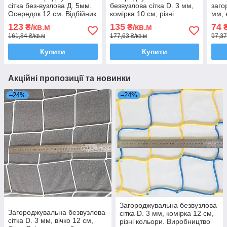
сітка без-вузлова Д. 5мм.
безвузлова сітка D. 3 мм,
заго
Осередок 12 см. Відбійник
комірка 10 см, різні
мм, 
для стадіонів, біла,
кольори, щільність 75–85
коль
123
135
74
₴/кв.м
₴/кв.м
₴
Іспанія-Україна
г/м². Спільне виробництво
Іспа
161,84 ₴/кв.м
177,63 ₴/кв.м
97,37
Іспанія–Україна
Купити
Купити
Акційні пропозиції та новинки
–24%
–24%
Загороджувальна безвузлова
Загороджувальна безвузлова
сітка D. 3 мм, комірка 12 см,
сітка D. 3 мм, вічко 12 см,
різні кольори. Виробництво