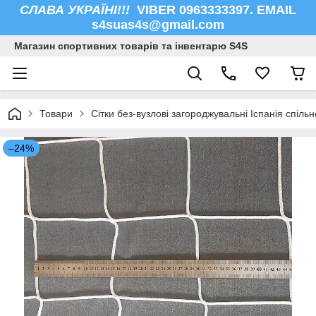
СЛАВА УКРАЇНІ!!!
VIBER 0963333397. EMAIL
s4suas4s@gmail.com
Магазин спортивних товарів та інвентарю S4S
Товари
Сітки без-вузлові загороджувальні Іспанія спільн
–24%