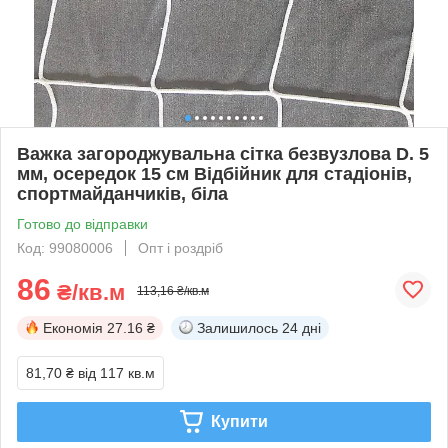
Важка загороджувальна сітка безвузлова D. 5
мм, осередок 15 см Відбійник для стадіонів,
спортмайданчиків, біла
Готово до відправки
Код: 99080006
Опт і роздріб
86
₴/кв.м
113,16 ₴/кв.м
Економія
27.16 ₴
Залишилось
24 дні
81,70 ₴
від 117 кв.м
Купити