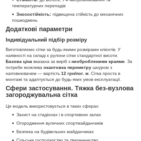
температурних перепадів
Зносостійкість:
підвищена стійкість до механічних
пошкоджень
Додаткові параметри
Індивідуальний підбір розміру
Виготовляємо сітки за будь-якими розмірами клієнтів. У
наявності на складі є рулони сітки стандартної висоти.
Базова ціна
вказана за виріб з
необробленими краями
. За
потреби можлива
окантовка периметру
шнуром з
наповнювачем — вартість
12 грн/пог. м
. Сітка проста в
монтажі та адаптується до будь-яких умов експлуатації.
Сфери застосування. Тяжка без-вузлова
загороджувальна сітка
Ця модель використовується в таких сферах:
Захист на стадіонах і в спортивних залах
Огородження вуличних спортмайданчиків
Безпека на будівельних майданчиках
Сільське господарство та тваринництво