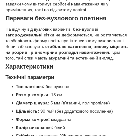
завдяки чому витримує серйозні навантаження як у
приміщеннях, так і на відкритому повітрі.
Переваги без-вузлового плетіння
На відміну від вузлових варіантів,
без-вузлові
загороджувальні сітки
не деформуються, не розтягуються
та зберігають форму навіть при інтенсивному використанні.
Вони забезпечують
стабільне натягнення
,
високу міцність
на розрив
і
рівномірний розподіл навантаження
. Крім
того, такі сітки мають акуратний та естетичний вигляд.
Характеристики
Технічні параметри
Тип плетіння:
без-вузлове
Розмір комірки:
15 см
Діаметр шнура:
5 мм (в’язаний, поліпропілен)
Щільність:
90 г/м² (без додаткового посилення)
Форма комірок:
квадратна
Колір виконання:
білий
Стійкість:
до вологи, УФ-випромінювання та