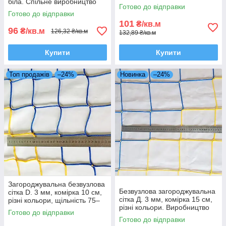
біла. Спільне виробництво
Іспанія-Україна
Готово до відправки
Іспанія-Україна
Готово до відправки
101
₴/кв.м
96
₴/кв.м
126,32 ₴/кв.м
132,89 ₴/кв.м
Купити
Купити
Топ продажів
–24%
Новинка
–24%
Загороджувальна безвузлова
Безвузлова загороджувальна
сітка D. 3 мм, комірка 10 см,
сітка Д. 3 мм, комірка 15 см,
різні кольори, щільність 75–
різні кольори. Виробництво
85 г/м². Спільне виробництво
Готово до відправки
Іспанія-Україна
Іспанія–Україна
Готово до відправки