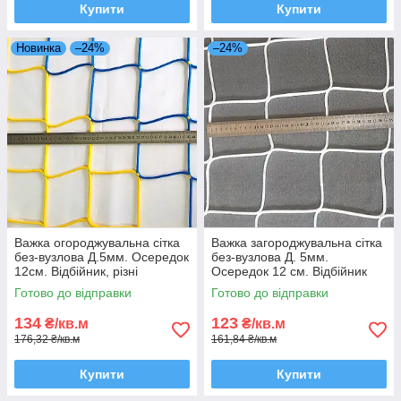
Купити
Купити
Новинка
–24%
–24%
Важка огороджувальна сітка
Важка загороджувальна сітка
без-вузлова Д.5мм. Осередок
без-вузлова Д. 5мм.
12см. Відбійник, різні
Осередок 12 см. Відбійник
кольори. Спільно Іспанія
для стадіонів, біла, Іспанія-
Готово до відправки
Готово до відправки
Україна
Україна
134
123
₴/кв.м
₴/кв.м
176,32 ₴/кв.м
161,84 ₴/кв.м
Купити
Купити