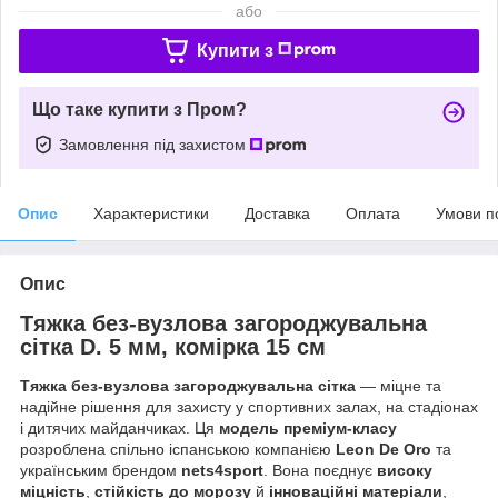
або
Купити з
Що таке купити з Пром?
Замовлення під захистом
Опис
Характеристики
Доставка
Оплата
Умови п
Опис
Тяжка без-вузлова загороджувальна
сітка D. 5 мм, комірка 15 см
Тяжка без-вузлова загороджувальна сітка
— міцне та
надійне рішення для захисту у спортивних залах, на стадіонах
і дитячих майданчиках. Ця
модель преміум-класу
розроблена спільно іспанською компанією
Leon De Oro
та
українським брендом
nets4sport
. Вона поєднує
високу
міцність
,
стійкість до морозу
й
інноваційні матеріали
,