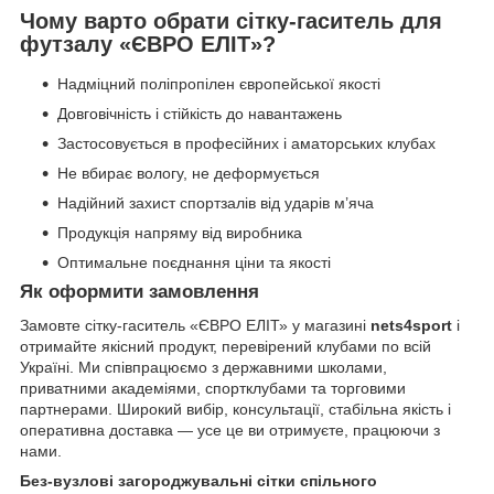
Чому варто обрати сітку-гаситель для
футзалу «ЄВРО ЕЛІТ»?
Надміцний поліпропілен європейської якості
Довговічність і стійкість до навантажень
Застосовується в професійних і аматорських клубах
Не вбирає вологу, не деформується
Надійний захист спортзалів від ударів м’яча
Продукція напряму від виробника
Оптимальне поєднання ціни та якості
Як оформити замовлення
Замовте сітку-гаситель «ЄВРО ЕЛІТ» у магазині
nets4sport
і
отримайте якісний продукт, перевірений клубами по всій
Україні. Ми співпрацюємо з державними школами,
приватними академіями, спортклубами та торговими
партнерами. Широкий вибір, консультації, стабільна якість і
оперативна доставка — усе це ви отримуєте, працюючи з
нами.
Без-вузлові загороджувальні сітки спільного