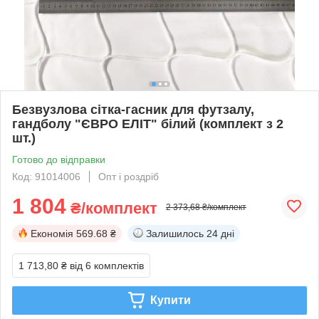
Безвузлова сітка-гасник для футзалу,
гандболу "ЄВРО ЕЛІТ" білий (комплект з 2
шт.)
Готово до відправки
Код: 91014006
Опт і роздріб
1 804
₴/комплект
2 373,68 ₴/комплект
Економія
569.68 ₴
Залишилось
24 дні
1 713,80 ₴
від 6 комплектів
Купити