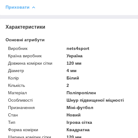
Приховати
Характеристики
Основні атрибути
Виробник
nets4sport
Країна виробник
Україна
Довжина комірки сітки
120 мм
Діаметр
4 мм
Колір
Білий
Кількість
2
Матеріал
Поліпропілен
Особливості
Шнур підвищеної міцності
Призначення
Міні-футбол
Стан
Новий
Тип
Ігрова сітка
Форма комірки
Квадратна
Ширина комірки сітки
120 мм