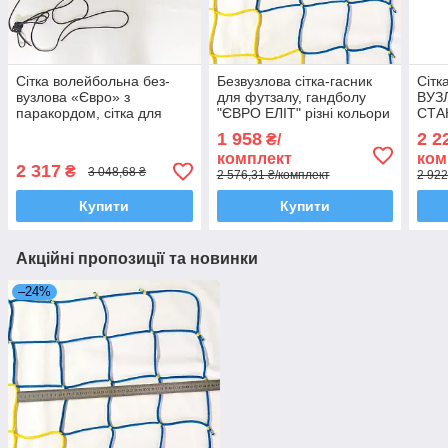
Сітка волейбольна без-
Безвузлова сітка-гасник
Сітк
вузлова «Євро» з
для футзалу, гандболу
ВУЗ
паракордом, сітка для
"ЄВРО ЕЛІТ" різні кольори
СТАН
волейболу, чорно-біла
(комплект з 2 шт.)
(ком
1 958
2 2
₴/
комплект
ком
2 317
₴
3 048,68 ₴
2 576,31 ₴/комплект
2 922
Купити
Купити
Акційні пропозиції та новинки
–24%