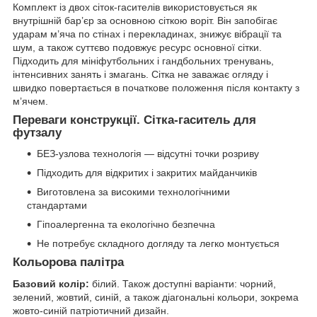
Комплект із двох сіток-гасителів використовується як
внутрішній бар’єр за основною сіткою воріт. Він запобігає
ударам м’яча по стінах і перекладинах, знижує вібрації та
шум, а також суттєво подовжує ресурс основної сітки.
Підходить для мініфутбольних і гандбольних тренувань,
інтенсивних занять і змагань. Сітка не заважає огляду і
швидко повертається в початкове положення після контакту з
м’ячем.
Переваги конструкції. Сітка-гаситель для
футзалу
БЕЗ-узлова технологія — відсутні точки розриву
Підходить для відкритих і закритих майданчиків
Виготовлена за високими технологічними
стандартами
Гіпоалергенна та екологічно безпечна
Не потребує складного догляду та легко монтується
Кольорова палітра
Базовий колір:
білий. Також доступні варіанти: чорний,
зелений, жовтий, синій, а також діагональні кольори, зокрема
жовто-синій патріотичний дизайн.