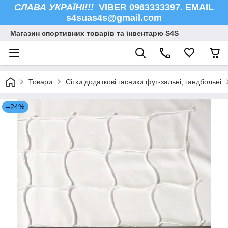
СЛАВА УКРАЇНІ!!!
VIBER 0963333397. EMAIL
s4suas4s@gmail.com
Магазин спортивних товарів та інвентарю S4S
Товари
Сітки додаткові гасники фут-зальні, гандбольні
–24%