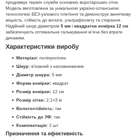
продовжує термін служби основних воротарських сіток.
Модель виготовлена за унікальною україно-іспанською
технологією БЕЗ-узлового плетіння та демонструє виняткову
міцність, стійкість до вологи, ультрафіолету та стирання.
Надійний шнур діаметром
5 мм
і
квадратна комірка 12 см
забезпечують оптимальне гальмування м’яча без втрати
динаміки.
Характеристики виробу
Матеріал:
поліпропілен
Шнур:
в’язаний з наповнювачем
Діаметр шнура:
5 мм
Форма комірки:
квадрат
Розмір комірки:
12 см
Розмір сітки:
2,1×3 м
Вологостійкість:
так
Стійкість до УФ:
так
Комплектація:
2 шт.
Призначення та ефективність