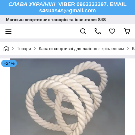
СЛАВА УКРАЇНІ!!!
VIBER 0963333397. EMAIL
s4suas4s@gmail.com
Магазин спортивних товарів та інвентарю S4S
Товари
Канати спортивні для лазіння з кріпленням
К
–24%