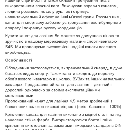
навички спритності, а також силовий тренування тіла з
використанням власної ваги. Виконуючи вправи з канатом,
людина розвиває, як силу рук, так і отримує
навантажувальний ефект на інші м'язові групи. Разом з цим,
канат для спортзалу забезпечує тренування вестибулярного
апарату і покращує рухову координацію.
Купити канат для лазіння Ви можете за доступною ціною та
зручністю в нашому мережевому магазині спортінвентарю
S4S. Ми пропонуємо високоякісні надійні канати власного
виробництва.
Особливості
Обладнання застосовується, як тренувальний снаряд, в дуже
багатьох видах спорту. Також канати входять до переліку
обов'язкового інвентарю в школах, ВУЗах та інших навчальних
закладах. Представлений канат для лазіння – дитячий і
дорослий одночасно за своїми експлуатаційними
можливостями.
Пропонований канат для лазіння 4,5 метра зроблений з
бавовняних волокон високої міцності (вміст бавовни – 100%).
Кріплення каната для лазіння виконано з міцної сталі, на яку
нанесена стійка фарба. Використовуються болти і гайки
кріплення виготовлені за вимогами німецьких стандартів DIN