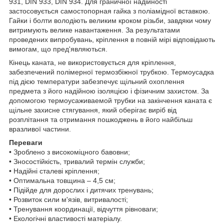
931, DIN 933, DIN 934. Для граничної надійності
застосовується самостопорная гайка з поліамідної вставкою.
Гайки і болти володіють великим кроком різьби, завдяки чому
витримують велике навантаження. За результатами
проведених випробувань, кріплення в повній мірі відповідають
вимогам, що пред'являються.
Кінець каната, не використовується для кріплення,
забезпечений полімерної термозбіжної трубкою. Термоусадка
під дією температури забезпечує щільний охоплення
предмета з його надійною ізоляцією і фізичним захистом. За
допомогою термоусаживаемой трубки на закінчення каната є
щільне захисне стягування, який оберігає виріб від
розплітання та отримання пошкоджень в його найбільш
вразливої частини.
Переваги
• Зроблено з високоміцного бавовни;
• Зносостійкість, тривалий термін служби;
• Надійні сталеві кріплення;
• Оптимальна товщина – 4,5 см;
• Підійде для дорослих і дитячих тренувань;
• Розвиток сили м'язів, витривалості;
• Тренування координації, відчуття рівноваги;
• Екологічні властивості матеріалу.