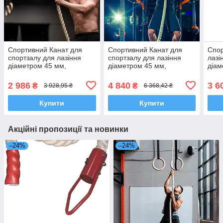
Спортивний Канат для
Спортивний Канат для
Спор
спортзалу для лазіння
спортзалу для лазіння
лазі
діаметром 45 мм,
діаметром 45 мм,
діам
довжиною 4 м.
довжиною 7 м.
довж
2 986
4 840
3 6
₴
₴
3 928,95 ₴
6 368,42 ₴
Купити
Купити
Акційні пропозиції та новинки
–24%
–24%