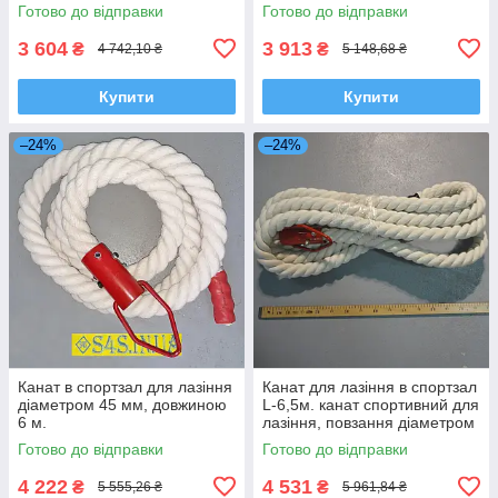
5 м.
5,5 м.
Готово до відправки
Готово до відправки
3 604
3 913
₴
₴
4 742,10 ₴
5 148,68 ₴
Купити
Купити
–24%
–24%
Канат в спортзал для лазіння
Канат для лазіння в спортзал
діаметром 45 мм, довжиною
L-6,5м. канат спортивний для
6 м.
лазіння, повзання діаметром
45 мм, довжиною 6,5 м.
Готово до відправки
Готово до відправки
4 222
4 531
₴
₴
5 555,26 ₴
5 961,84 ₴