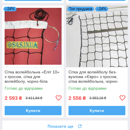
–24%
Топ продажів
–24%
Сітка волейбольна «Еліт 10»
Сітка для волейболу без-
з тросом, сітка для
вузлова «Євро» з тросом,
волейболу, чорно-біла
сітка волейбольна, чорно-
біла
Готово до відправки
Готово до відправки
2 593
2 556
₴
₴
3 411,84 ₴
3 363,16 ₴
Купити
Купити
Показати ще