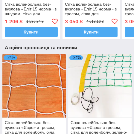
Сітка волейбольна без-
Сітка волейбольна без-
Сітк
вузлова «Еліт 15 норма» з
вузлова «Еліт 15 норма» з
вузл
шнуром, сітка для
тросом, сітка для
трос
волейболу, чорно-біла
волейболу, чорно-біла
воле
1 206
3 050
3 0
₴
₴
1 586,84 ₴
4 013,16 ₴
Купити
Купити
Акційні пропозиції та новинки
–24%
–24%
Сітка волейбольна без-
Сітка волейбольна без-
вузлова «Євро» з тросом,
вузлова «Євро» з тросом,
сітка для волейболу, біла
сітка для волейболу, зелено-