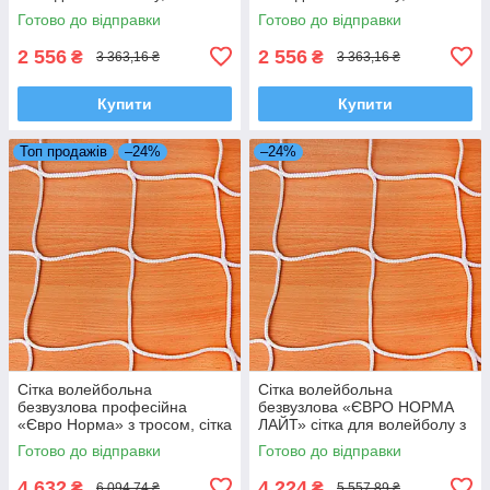
жовта
Готово до відправки
Готово до відправки
2 556
2 556
₴
₴
3 363,16 ₴
3 363,16 ₴
Купити
Купити
Топ продажів
–24%
–24%
Сітка волейбольна
Сітка волейбольна
безвузлова професійна
безвузлова «ЄВРО НОРМА
«Євро Норма» з тросом, сітка
ЛАЙТ» сітка для волейболу з
для волейболу, біла
тросом, професійна, біла
Готово до відправки
Готово до відправки
4 632
4 224
₴
₴
6 094,74 ₴
5 557,89 ₴