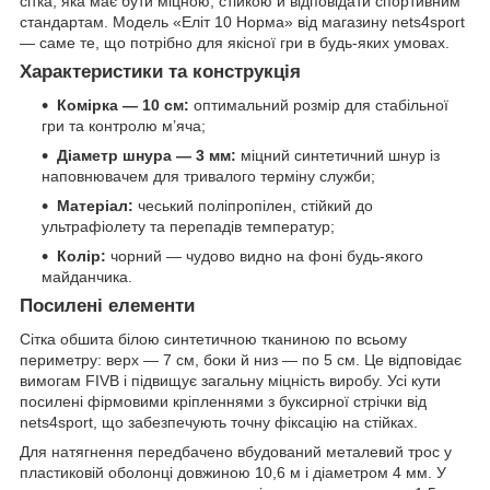
сітка, яка має бути міцною, стійкою й відповідати спортивним
стандартам. Модель «Еліт 10 Норма» від магазину nets4sport
— саме те, що потрібно для якісної гри в будь-яких умовах.
Характеристики та конструкція
Комірка — 10 см:
оптимальний розмір для стабільної
гри та контролю м’яча;
Діаметр шнура — 3 мм:
міцний синтетичний шнур із
наповнювачем для тривалого терміну служби;
Матеріал:
чеський поліпропілен, стійкий до
ультрафіолету та перепадів температур;
Колір:
чорний — чудово видно на фоні будь-якого
майданчика.
Посилені елементи
Сітка обшита білою синтетичною тканиною по всьому
периметру: верх — 7 см, боки й низ — по 5 см. Це відповідає
вимогам FIVB і підвищує загальну міцність виробу. Усі кути
посилені фірмовими кріпленнями з буксирної стрічки від
nets4sport, що забезпечують точну фіксацію на стійках.
Для натягнення передбачено вбудований металевий трос у
пластиковій оболонці довжиною 10,6 м і діаметром 4 мм. У