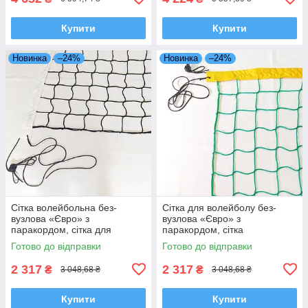
Купити
Купити
Новинка
–24%
Новинка
–24%
Сітка волейбольна без-
Сітка для волейболу без-
вузлова «Євро» з
вузлова «Євро» з
паракордом, сітка для
паракордом, сітка
волейболу, чорно-біла
волейбольна, зелено-жовта
Готово до відправки
Готово до відправки
2 317
2 317
₴
₴
3 048,68 ₴
3 048,68 ₴
Купити
Купити