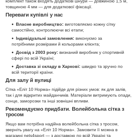
комплект також входять додаткові шнури — довжиною 1,5 м,
товщиною 4 мм — для додаткової фіксації.
Переваги купівлі у нас
Власне виробництво:
виготовляємо кожну сітку
самостійно, контролюючи всі етапи;
Індивідуальні замовлення:
виконуємо за
потрібними розмірами й кольорами клієнта;
Досвід з 2003 року:
визнаний виробник у спортивній
сфері по всій Україні;
Доставка зі складу в Харкові:
швидко та зручно по
всій території країни.
Для залу й вулиці
Сітка «Еліт 10 Норма» підійде для різних умов: як для залів,
так і для відкритих майданчиків. Матеріали витримують опади,
сонце, заморозки та інші зовнішні впливи.
Рекомендуємо придбати. Волейбольна сітка з
тросом
Якщо вам потрібна надійна волейбольна сітка з тросом,
зверніть увагу на «Еліт 10 Норма». Замовити її можна в
магазині nets4sport — з доставкою по всій Україні та