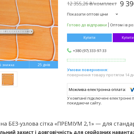
9 3
12 355,26 ₴/комплект
Показати оптові ціни
Готово до відправки
Оптом і в ро
Купити
Купити
+380 (97) 333-97-33
%
25 днів
повернення товару протягом 14 д
У компанії підключені електронні 
покидаючи сайту.
на БЕЗ-узлова сітка «ПРЕМІУМ 2,1» — для станд
ьний захист і довговічність для серйозних навант