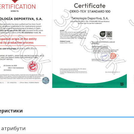
еристики
 атрибути