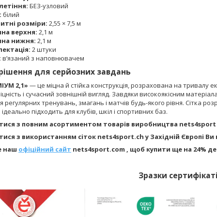
летіння:
БЕЗ-узловий
:
білий
итні розміри:
2,55 × 7,5 м
на верхня:
2,1 м
ина нижня:
2,1 м
ектація:
2 штуки
:
в’язаний з наповнювачем
рішення для серйозних завдань
ІУМ 2,1»
— це міцна й стійка конструкція, розрахована на тривалу е
міцність і сучасний зовнішній вигляд. Завдяки високоякісним матеріа
я регулярних тренувань, змагань і матчів будь-якого рівня. Сітка ро
 ідеально підходить для клубів, шкіл і спортивних баз.
ися з повним асортиментом товарів виробництва nets4sport
ися з використанням сіток nets4sport.ch у Західній Європі В
е наш
офіційний сайт
nets4sport.com , щоб купити ще на 24% д
Зразки сертифікаті