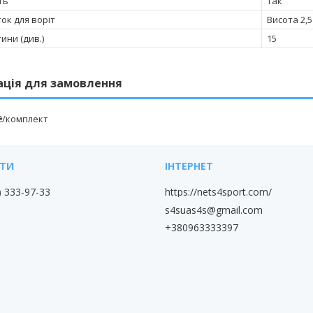
ть
Так
ток для воріт
Висота 2,5
тини (див.)
15
ація для замовлення
 ₴/комплект
) 333-97-33
https://nets4sport.com/
s4suas4s@gmail.com
+380963333397