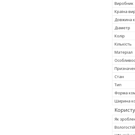
Виробник
Країна ви
Довжина к
Діаметр
Колір
Кількість
Матеріал
Особливос
Призначе
Стан
Тип
Форма ком
Ширина ко
Корист
Як зробле
Вологостій