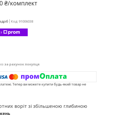
90 ₴/комплект
здріб
Код:
91006038
 з
нів
за рахунок покупця
платежі. Тепер ви можете купити будь-який товар не
артних воріт зі збільшеною глибиною
ажень