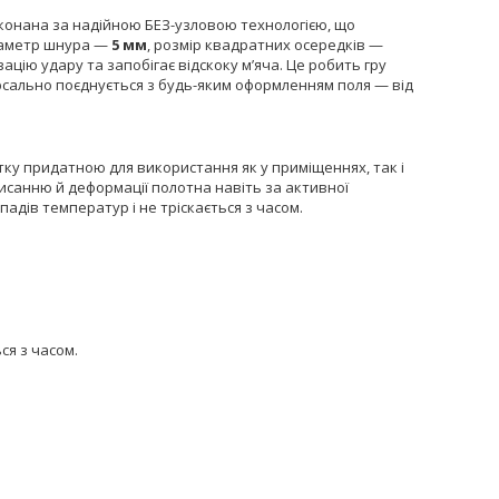
иконана за надійною БЕЗ-узловою технологією, що
 Діаметр шнура —
5 мм
, розмір квадратних осередків —
цію удару та запобігає відскоку м’яча. Це робить гру
рсально поєднується з будь-яким оформленням поля — від
тку придатною для використання як у приміщеннях, так і
висанню й деформації полотна навіть за активної
падів температур і не тріскається з часом.
ся з часом.