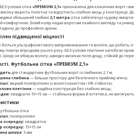
БЕЗ-узлова сітка
«ПРЕМІУМ 2,1»
призначена для класичних воріт і в
високу міцність полотна та відсутність слабких місць у конструкції.
Завдяки збільшеній глибині
2,1 метра
сітка забезпечує чудову амортиза
й комфортною. Білий колір надає воротам охайного вигляду та уніве
тадіону до професійної арени.
ілен підвищеної міцності
 боїться ультрафіолетового випромінювання та вологи, що робить сі
му повітрі впродовж усього року. БЕЗ-узлове плетіння запобігає про
ї. Шнур не вбирає вологу, швидко висихає після дощу, стійкий до пере
сті. Футбольна сітка «ПРЕМІУМ 2,1»
одить
для стандартних футбольних воріт із глибиною 2,1 м;
шена глибина
— більше простору для безпечного прийому м’яча;
іал:
міцний поліпропілен із вологозахистом і УФ-стійкістю;
злове плетіння
— надійна конструкція без слабких місць;
едки:
квадратні 15×15 см — стабільна форма й естетика, не витягують
ристики
утбольна сітка
іал:
поліпропілен
 осередку:
квадратна
р осередку:
15×15 см
ина шнура:
5 мм