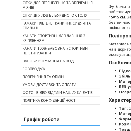
СІТКИ ДЛЯ ПЕРЕНЕСЕННЯ ТА ЗБЕРІГАННЯ
Футбольна 
М'ЯЧІВ
забезпечує 
СІТКИ ДЛЯ ЛУЗ БІЛЬЯРДНОГО СТОЛУ
15×15 см
. 
безпечною 
ГАМАКИ ПЛЕТЕНІ, ТКАНИННІ, СИДЯЧІ ТА
шкільного с
СПАЛЬНІ
Поліпроп
КАНАТИ СПОРТИВНІ ДЛЯ ЛАЗІННЯ З
КРІПЛЕННЯМ
Матеріал не
КАНАТИ 100% БАВОВНА :) СПОРТИВНІ
на відкрито
ПЕРЕТЯГУВАННЯ
експлуатаці
ЗАСОБИ РЯТУВАННЯ НА ВОДІ
Особливо
РОЗПРОДАЖ
Підх
Збіль
ПОВЕРНЕННЯ ТА ОБМІН
Матер
УМОВИ ДОСТАВКИ ТА ОПЛАТИ
БЕЗ-у
Осер
ФОТО І ВІДЕО ВІДГУКИ НАШИХ КЛІЄНТІВ
Характе
ПОЛІТИКА КОНФІДЕНЦІЙНОСТІ
Тип:
ф
Матер
Графік роботи
Форма
Розмі
Товщ