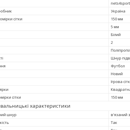
nets4sport
робник
Україна
омірки сітки
150 мм
5 мм
Білий
2
Поліпропі
ті
Шнур підв
ння
Футбол
Новий
Ігрова сіт
ірки
Квадратн
мірки сітки
150 мм
увальницькі характеристики
ний шнур
в'язаний
кість
Так